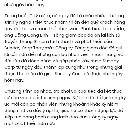
như ngày hôm nay.
Trong buổi lễ kỷ niệm, công ty đã tổ chức nhiều chương
trình ý nghĩa thiết thực nhằm tri ân đến quý khách hàng,
quý đối tác và toàn thể nhân viên. Phát biểu tại buổi lễ,
ông Đặng Công Lĩnh – Tổng giám đốc đã ôn lại lịch sử
truyền thống 10 năm hình thành và phát triển của
Sunday Corp.Thay mặt Công ty, Tổng giám đốc đã gửi
lời cảm ơn đến những cán bộ nhân viên, khách hàng và
đối tác đã đồng hành và góp phần xây dựng Sunday
Corp từ ngày đầu thành lập cũng như trong những giai
đoạn khó khăn để giúp Sunday Corp có được như ngày
hôm nay.
Chương trình ca nhạc, trò chơi và bữa tiệc đã kết thúc
sự kiện vào buổi tối cùng ngày. Sự kiện đã để lại trong ký
ức mỗi cán bộ nhân viên những khoảnh khắc kỷ niệm
đáng nhớ và đầy ý nghĩa, giúp họ có thêm động lực để
tiếp tục đồng hành cùng lãnh đạo đưa Công ty ngày
một phát triển hơn nữa .