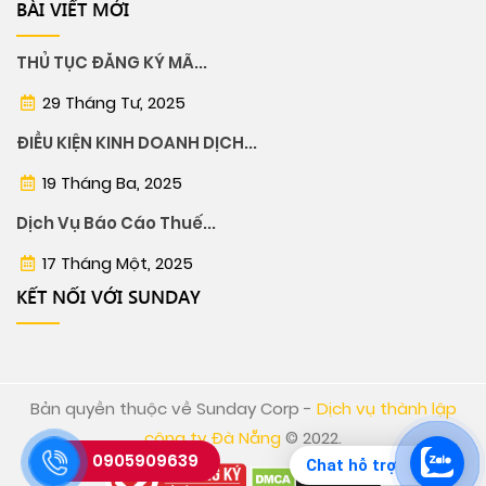
BÀI VIẾT MỚI
THỦ TỤC ĐĂNG KÝ MÃ...
29 Tháng Tư, 2025
ĐIỀU KIỆN KINH DOANH DỊCH...
19 Tháng Ba, 2025
Dịch Vụ Báo Cáo Thuế...
17 Tháng Một, 2025
KẾT NỐI VỚI SUNDAY
Bản quyền thuộc về Sunday Corp -
Dịch vụ thành lập
công ty Đà Nẵng
© 2022.
0905909639
Chat hỗ trợ