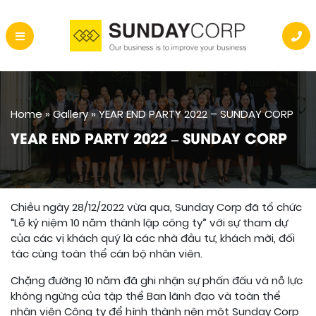
Home
»
Gallery
»
YEAR END PARTY 2022 – SUNDAY CORP
YEAR END PARTY 2022 – SUNDAY CORP
Chiều ngày 28/12/2022 vừa qua, Sunday Corp đã tổ chức
“Lễ kỷ niệm 10 năm thành lập công ty” với sự tham dự
của các vị khách quý là các nhà đầu tư, khách mời, đối
tác cùng toàn thể cán bộ nhân viên.
Chặng đường 10 năm đã ghi nhận sự phấn đấu và nỗ lực
không ngừng của tập thể Ban lãnh đạo và toàn thể
nhân viên Công ty để hình thành nên một Sunday Corp