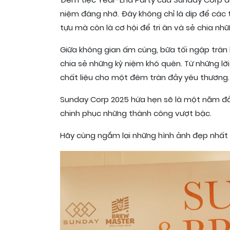
Đêm tiệc Year-End Party của Sunday Corp đã
niệm đáng nhớ. Đây không chỉ là dịp để các 
tựu mà còn là cơ hội để tri ân và sẻ chia nh
Giữa không gian ấm cúng, bữa tối ngập tràn 
chia sẻ những kỷ niệm khó quên. Từ những lời
chất liệu cho một đêm tràn đầy yêu thương.
Sunday Corp 2025 hứa hẹn sẽ là một năm đầy
chinh phục những thành công vượt bậc.
Hãy cùng ngắm lại những hình ảnh đẹp nhất