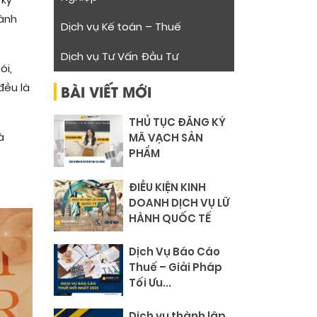
 kỷ
hành
Dịch vụ Kế toán – Thuế
Dịch vụ Tư Vấn Đầu Tư
ói,
BÀI VIẾT MỚI
đều là
THỦ TỤC ĐĂNG KÝ
à
MÃ VẠCH SẢN
PHẨM
ĐIỀU KIỆN KINH
DOANH DỊCH VỤ LỮ
HÀNH QUỐC TẾ
Dịch Vụ Báo Cáo
Thuế – Giải Pháp
Tối Ưu...
Dịch vụ thành lập