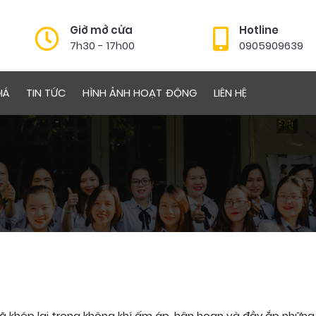
Giờ mở cửa
Hotline
7h30 - 17h00
0905909639
IÁ
TIN TỨC
HÌNH ẢNH HOẠT ĐỘNG
LIÊN HỆ