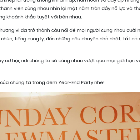
 khép lại trong không khí ấm áp, hân hoan và đầy ắp những
thành viên cùng nhau nhìn lại một năm tràn đầy nỗ lực và t
ững khoảnh khắc tuyệt vời bên nhau.
hương vị đã trở thành cầu nối để mọi người cùng nhau cười n
 chúc, tiếng cụng ly, đến những câu chuyện nhỏ nhặt, tất cả 
 cơ hội, nơi chúng ta sẽ cùng nhau vượt qua mọi giới hạn v
 của chúng ta trong đêm Year-End Party nhé!