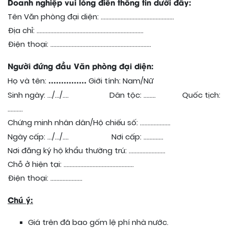
Doanh nghiệp vui lòng điền thông tin dưới đây:
Tên Văn phòng đại diện: …………………………………………
Địa chỉ: …………………………………………………………….
Điện thoại: …………………………………………………………
Người đứng đầu Văn phòng đại diện:
……………
Họ và tên:
Giới tính: Nam/Nữ
Sinh ngày: …/…/….
Dân tộc: …….. Quốc tịch:
……….
Chứng minh nhân dân/Hộ chiếu số: ………………..
Ngày cấp: …/…/….
Nơi cấp: ………….
Nơi đăng ký hộ khẩu thường trú: ……………………
Chỗ ở hiện tại: ……………………………………….
Điện thoại: …………………
Chú ý:
Giá trên đã bao gốm lệ phí nhà nước.