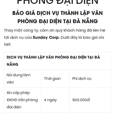
PHÒNG ĐẠI DIỆN
BÁO GIÁ DỊCH VỤ THÀNH LẬP VĂN
PHÒNG ĐẠI DIỆN TẠI ĐÀ NẴNG
Thay mặt công ty, cảm ơn quý khách hàng đã liên hệ
Sunday Corp.
tới dịch vụ của
Dưới đây là báo giá chi
tiết:
DỊCH VỤ THÀNH LẬP VĂN PHÒNG ĐẠI DIỆN TẠI ĐÀ
NẴNG
Nội dung làm
Thời gian
Phí dịch vụ
việc
Xin cấp phép
ĐKHĐ Văn phòng
4 ngày
900.000đ
đại diện