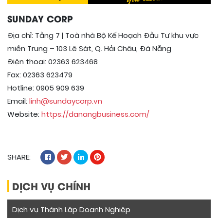
SUNDAY CORP
Địa chỉ: Tầng 7 | Toà nhà Bộ Kế Hoạch Đầu Tư khu vực
miền Trung – 103 Lê Sát, Q. Hải Châu, Đà Nẵng
Điện thoại: 02363 623468
Fax: 02363 623479
Hotline: 0905 909 639
Email:
linh@sundaycorp.vn
Website:
https://danangbusiness.com/
SHARE:
DỊCH VỤ CHÍNH
Dịch vụ Thành Lập Doanh Nghiệp