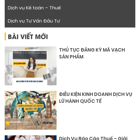
Dịch vụ Kế toán – Thuế
Dịch vụ Tư Vấn Đầu Tư
BÀI VIẾT MỚI
THỦ TỤC ĐĂNG KÝ MÃ VẠCH
SẢN PHẨM
ĐIỀU KIỆN KINH DOANH DỊCH VỤ
LỮ HÀNH QUỐC TẾ
Dịch Vụ Báo Cáo Thuế – Giải