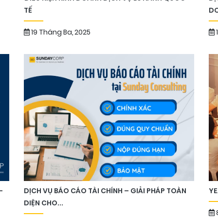
TẾ
DO
19 Tháng Ba, 2025
YE
–
DỊCH VỤ BÁO CÁO TÀI CHÍNH – GIẢI PHÁP TOÀN
DIỆN CHO...