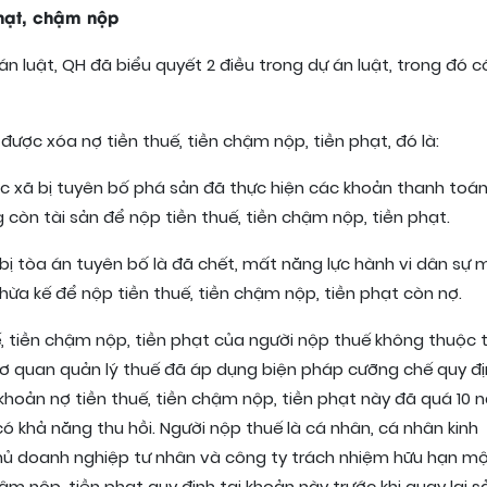
phạt, chậm nộp
n luật, QH đã biểu quyết 2 điều trong dự án luật, trong đó c
được xóa nợ tiền thuế, tiền chậm nộp, tiền phạt, đó là:
ác xã bị tuyên bố phá sản đã thực hiện các khoản thanh toá
còn tài sản để nộp tiền thuế, tiền chậm nộp, tiền phạt.
 bị tòa án tuyên bố là đã chết, mất năng lực hành vi dân sự 
hừa kế để nộp tiền thuế, tiền chậm nộp, tiền phạt còn nợ.
ế, tiền chậm nộp, tiền phạt của người nộp thuế không thuộc 
cơ quan quản lý thuế đã áp dụng biện pháp cưỡng chế quy đị
 khoản nợ tiền thuế, tiền chậm nộp, tiền phạt này đã quá 10 
ó khả năng thu hồi. Người nộp thuế là cá nhân, cá nhân kinh
 chủ doanh nghiệp tư nhân và công ty trách nhiệm hữu hạn m