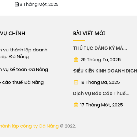
8 Tháng Một, 2025
 VỤ CHÍNH
BÀI VIẾT MỚI
THỦ TỤC ĐĂNG KÝ MÃ...
h vụ thành lập doanh
iệp Đà Nẵng
29 Tháng Tư, 2025
h vụ kế toán Đà Nẵng
ĐIỀU KIỆN KINH DOANH DỊCH.
 cáo thuế Đà Nẵng
19 Tháng Ba, 2025
Dịch Vụ Báo Cáo Thuế...
17 Tháng Một, 2025
thành lập công ty Đà Nẵng
© 2022.