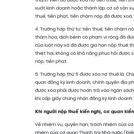
thành viên đã được xóa nợ tiền thuế, tiền ch
xuất kinh doanh hoặc thành lập cơ sở sản xu
thuế, tiền phạt, tiền chậm nộp đã được xoá.
4. Trường hợp thứ tư: tiền thuế, tiền chậm nộ
thảm họa, dịch bệnh có phạm vi rộng đã đượ
của luật này và đã được gia hạn nộp thuế th
thiệt hại, không có khả năng phục hồi được 
nộp, tiền phạt.
5. Trường hợp thứ 5 được xóa nợ thuế là: Ch
quan đăng ký kinh doanh, chính quyền địa p
được xóa phải được hoàn trả vào ngân sách 
khi cấp giấy chứng nhận đăng ký kinh doanh.
Khi người nộp thuế kiến nghị, cơ quan kiể
Về nhiệm vụ, quyền hạn, trách nhiệm của cơ
nhiệm của cơ quan Thanh tra Nhà nước (Điều 22