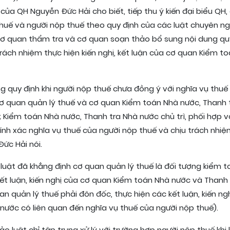
của QH Nguyễn Đức Hải cho biết, tiếp thu ý kiến đại biểu QH,
uế và người nộp thuế theo quy định của các luật chuyên ng
ơ quan thẩm tra và cơ quan soạn thảo bổ sung nội dung qu
rách nhiệm thực hiện kiến nghị, kết luận của cơ quan Kiểm t
 quy định khi người nộp thuế chưa đồng ý với nghĩa vụ thuế
cơ quan quản lý thuế và cơ quan Kiểm toán Nhà nước, Thanh 
 Kiểm toán Nhà nước, Thanh tra Nhà nước chủ trì, phối hợp v
hính xác nghĩa vụ thuế của người nộp thuế và chịu trách nhi
ức Hải nói.
luật đã khẳng định cơ quan quản lý thuế là đối tượng kiểm t
kết luận, kiến nghị của cơ quan Kiểm toán Nhà nước và Thanh 
an quản lý thuế phải đôn đốc, thực hiện các kết luận, kiến ng
nước có liên quan đến nghĩa vụ thuế của người nộp thuế).