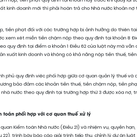
ậm nộp, tiền phạt quy định tại khoản này trước khi quay lại s
ất kinh doanh mới thì phải hoàn trả cho Nhà nước khoản nợ 
p, tiền phạt đối với các trường hợp bị ảnh hưởng do thiên tai
c xem xét miễn tiền chậm nộp theo quy định tại khoản 8 Đi
eo quy định tại điểm a khoản 1 Điều 62 của luật này mà vẫn
sản xuất kinh doanh và không có khả năng nộp tiền thuế, ti
ính phủ quy định việc phối hợp giữa cơ quan quản lý thuế và 
hương bảo đảm các khoản tiền thuế, tiền chậm nộp, tiền ph
nhà nước theo quy định tại trường hợp thứ 3 được xóa nợ, t
m toán phối hợp với cơ quan thuế xử lý
 quan Kiểm toán Nhà nước (Điều 21) và nhiệm vụ, quyền hạn,
), trình bày báo cáo giải trình tiếp thu, chỉnh lý dự án luật