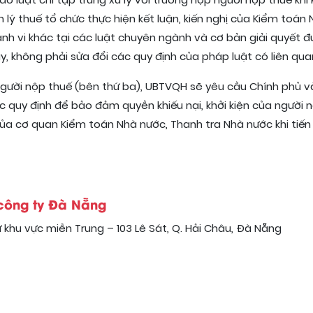
ảo luật chỉ tập trung xử lý với trường hợp người nộp thuế khi
 lý thuế tổ chức thực hiện kết luận, kiến nghị của Kiểm toán
ành vi khác tại các luật chuyên ngành và cơ bản giải quyết 
, không phải sửa đổi các quy định của pháp luật có liên qua
người nộp thuế (bên thứ ba), UBTVQH sẽ yêu cầu Chính phủ v
c quy định để bảo đảm quyền khiếu nại, khởi kiện của người 
ị của cơ quan Kiểm toán Nhà nước, Thanh tra Nhà nước khi tiế
 công ty Đà Nẵng
 khu vực miền Trung – 103 Lê Sát, Q. Hải Châu, Đà Nẵng