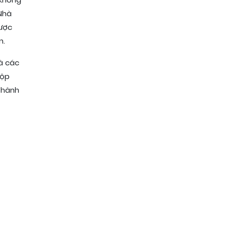
 không
 Nhà
được
n.
à các
nộp
n hành