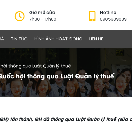
Giờ mở cửa
Hotline
7h30 - 17h00
0905909639
IÁ
TIN TỨC
HÌNH ẢNH HOẠT ĐỘNG
LIÊN HỆ
hội thông qua Luật Quản lý thuế
Quốc hội thông qua Luật Quản lý thuế
QH) tán thành, QH đã thông qua Luật Quản lý thuế (sửa đ