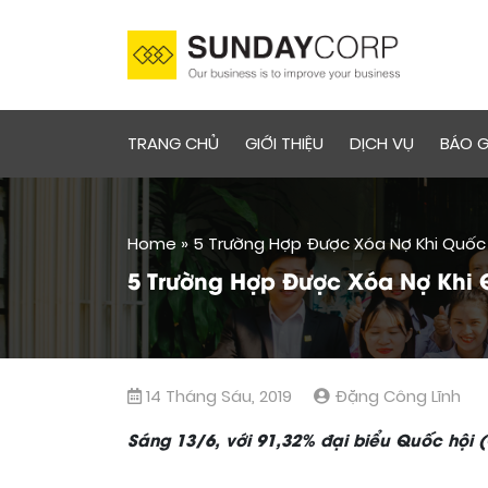
TRANG CHỦ
GIỚI THIỆU
DỊCH VỤ
BÁO G
Home
»
5 Trường Hợp Được Xóa Nợ Khi Quốc 
5 Trường Hợp Được Xóa Nợ Khi 
14 Tháng Sáu, 2019
Đặng Công Lĩnh
Sáng 13/6, với 91,32% đại biểu Quốc hội (