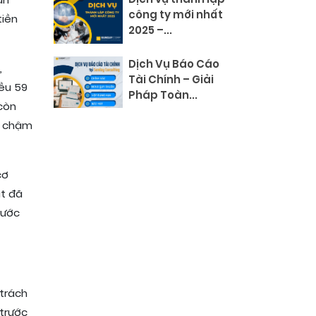
ản
công ty mới nhất
tiền
2025 –...
Dịch Vụ Báo Cáo
,
Tài Chính – Giải
ều 59
Pháp Toàn...
 còn
ền chậm
cơ
ạt đã
rước
 trách
 trước