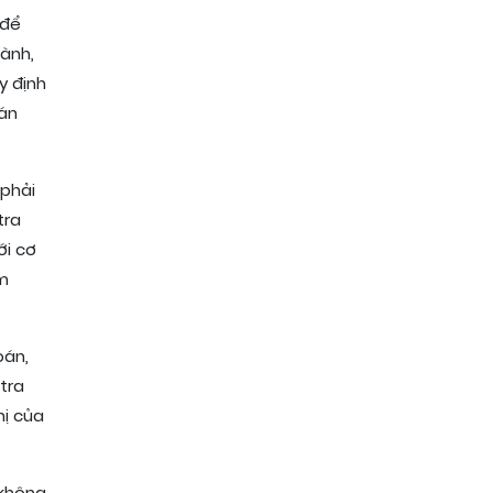
 để
ành,
y định
oán
 phải
tra
ới cơ
ệm
oán,
tra
hị của