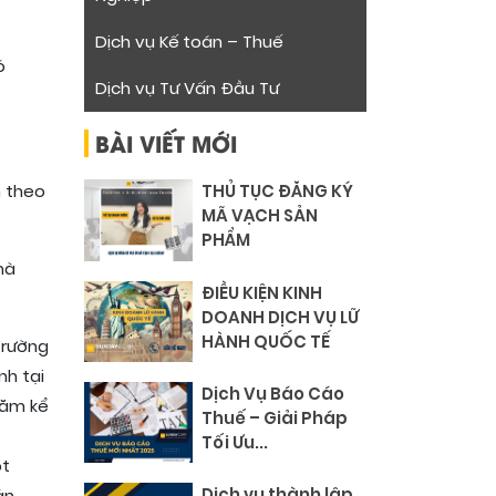
Dịch vụ Kế toán – Thuế
ó
Dịch vụ Tư Vấn Đầu Tư
BÀI VIẾT MỚI
n theo
THỦ TỤC ĐĂNG KÝ
MÃ VẠCH SẢN
PHẨM
mà
ĐIỀU KIỆN KINH
DOANH DỊCH VỤ LỮ
HÀNH QUỐC TẾ
trường
nh tại
Dịch Vụ Báo Cáo
năm kể
Thuế – Giải Pháp
Tối Ưu...
ột
Dịch vụ thành lập