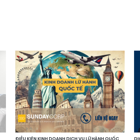
ĐIỀU KIỆN KINH DOANH DỊCH VỤ LỮ HÀNH QUỐC
DỊ