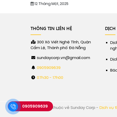
12 Tháng Một, 2025
THÔNG TIN LIÊN HỆ
DỊCH
300 Xô Viết Nghệ Tĩnh, Quận
Dịc
Cẩm Lệ, Thành phố Đà Nẵng
ngh
sundaycorp.vn@gmail.com
Dịc
0905909639
Báo
07h30 - 17h00
0905909639
Bản quyền thuộc về Sunday Corp -
Dịch vụ 