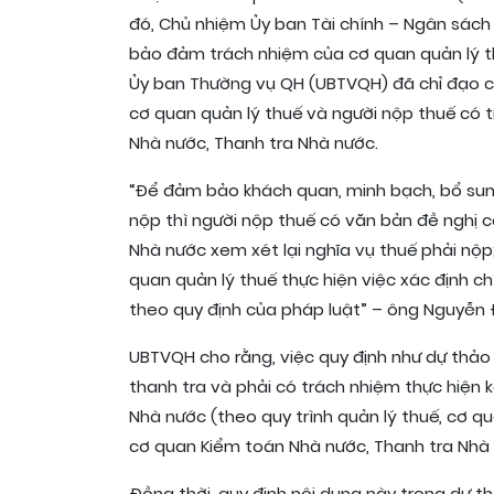
đó, Chủ nhiệm Ủy ban Tài chính – Ngân sách 
bảo đảm trách nhiệm của cơ quan quản lý th
Ủy ban Thường vụ QH (UBTVQH) đã chỉ đạo c
cơ quan quản lý thuế và người nộp thuế có t
Nhà nước, Thanh tra Nhà nước.
“Để đảm bảo khách quan, minh bạch, bổ sung
nộp thì người nộp thuế có văn bản đề nghị 
Nhà nước xem xét lại nghĩa vụ thuế phải nộp;
quan quản lý thuế thực hiện việc xác định c
theo quy định của pháp luật” – ông Nguyễn Đ
UBTVQH cho rằng, việc quy định như dự thảo 
thanh tra và phải có trách nhiệm thực hiện 
Nhà nước (theo quy trình quản lý thuế, cơ qu
cơ quan Kiểm toán Nhà nước, Thanh tra Nhà 