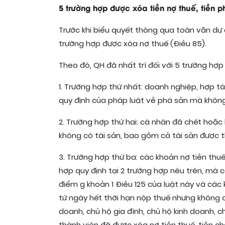
5 trường hợp được xóa tiền nợ thuế, tiền 
Trước khi biểu quyết thông qua toàn văn dự á
trường hợp được xóa nợ thuế (Điều 85).
Theo đó, QH đã nhất trí đối với 5 trường hợp 
1. Trường hợp thứ nhất: doanh nghiệp, hợp t
quy định của pháp luật về phá sản mà không 
2. Trường hợp thứ hai: cá nhân đã chết hoặc
không có tài sản, bao gồm cả tài sản được t
3. Trường hợp thứ ba: các khoản nợ tiền thu
hợp quy định tại 2 trường hợp nêu trên, mà 
điểm g khoản 1 Điều 125 của luật này và các
từ ngày hết thời hạn nộp thuế nhưng không c
doanh, chủ hộ gia đình, chủ hộ kinh doanh,