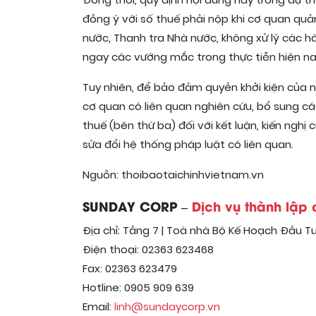
Đồng thời, quy định nội dung này trong dự th
đồng ý với số thuế phải nộp khi cơ quan quản
nước, Thanh tra Nhà nước, không xử lý các h
ngay các vướng mắc trong thực tiễn hiện nay
Tuy nhiên, để bảo đảm quyền khởi kiện của 
cơ quan có liên quan nghiên cứu, bổ sung cá
thuế (bên thứ ba) đối với kết luận, kiến ngh
sửa đổi hệ thống pháp luật có liên quan.
Nguồn: thoibaotaichinhvietnam.vn
SUNDAY CORP –
Dịch vụ thành lập
Địa chỉ: Tầng 7 | Toà nhà Bộ Kế Hoạch Đầu Tư
Điện thoại: 02363 623468
Fax: 02363 623479
Hotline: 0905 909 639
Email:
linh@sundaycorp.vn