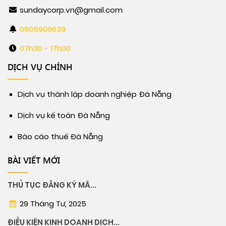
sundaycorp.vn@gmail.com
0905909639
07h30 - 17h00
DỊCH VỤ CHÍNH
Dịch vụ thành lập doanh nghiệp Đà Nẵng
Dịch vụ kế toán Đà Nẵng
Báo cáo thuế Đà Nẵng
BÀI VIẾT MỚI
THỦ TỤC ĐĂNG KÝ MÃ...
29 Tháng Tư, 2025
ĐIỀU KIỆN KINH DOANH DỊCH...