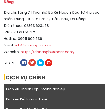
Nẵng
Địa chỉ: Tầng 7 | Toà nhà Bộ Kế Hoạch Đầu Tư khu vực
miền Trung – 103 Lê Sát, Q. Hải Châu, Đà Nẵng
Điện thoại: 02363 623468
Fax: 02363 623479
Hotline: 0905 909 639
Email:
linh@sundaycorp.vn
Website:
https://danangbusiness.com/
SHARE:
DỊCH VỤ CHÍNH
Dịch vụ Thành Lập Doanh Nghiệp
Dịch vụ Kế toán – Thuế