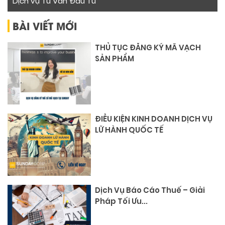
Dịch vụ Tư Vấn Đầu Tư
BÀI VIẾT MỚI
THỦ TỤC ĐĂNG KÝ MÃ VẠCH
SẢN PHẨM
ĐIỀU KIỆN KINH DOANH DỊCH VỤ
LỮ HÀNH QUỐC TẾ
Dịch Vụ Báo Cáo Thuế – Giải
Pháp Tối Ưu...