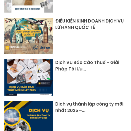
ĐIỀU KIỆN KINH DOANH DỊCH VỤ
LỮ HÀNH QUỐC TẾ
Dịch Vụ Báo Cáo Thuế – Giải
Pháp Tối Ưu...
Dịch vụ thành lập công ty mới
nhất 2025 –...