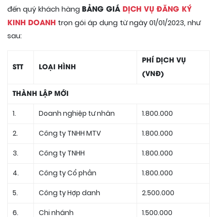
BẢNG GIÁ
DỊCH VỤ ĐĂNG KÝ
đến quý khách hàng
KINH DOANH
trọn gói áp dụng từ ngày 01/01/2023, như
sau:
PHÍ DỊCH VỤ
STT
LOẠI HÌNH
(VNĐ)
THÀNH LẬP MỚI
1.
Doanh nghiệp tư nhân
1.800.000
2.
Công ty TNHH MTV
1.800.000
3.
Công ty TNHH
1.800.000
4.
Công ty Cổ phần
1.800.000
5.
Công ty Hợp danh
2.500.000
6.
Chi nhánh
1.500.000