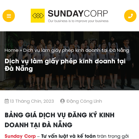
Home
»
Dịch vụ làm giấy phép kinh doanh tại Đà Nẵng
Dịch vụ làm giấy phép kinh doanh tại
Đà Nẵng
13 Tháng Chín, 2023
Đặng Công Lĩnh
BẢNG GIÁ DỊCH VỤ ĐĂNG KÝ KINH
DOANH TẠI ĐÀ NẴNG
Sunday Corp
– Tư vấn luật và kế toán
trân trọng gởi