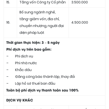
15.
Tăng vốn Công ty Cổ phần
3.500.000
Bổ sung ngành nghề,
tăng-giảm vốn, địa chỉ,
16.
4.500.000
chuyển nhượng, người đại
diện pháp luật
Thời gian thực hiện: 3 – 5 ngày
Phí dịch vụ trên bao gồm:
– Phí dịch vụ
– Phí nhà nước
– Khắc dấu
– Đăng công báo thành lập, thay đổi
– Lập hồ sơ thuế ban đầu
Toàn bộ phí dịch vụ thanh toán sau 100%
DỊCH VỤ KHÁC