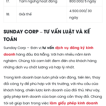
17.
Tạm ngừng hoạt động
800.000/ 5 ngày
4.500.000/ 30
18.
Giải thể
ngày
SUNDAY CORP – TƯ VẤN LUẬT VÀ KẾ
TOÁN
tư vấn
dịch vụ đăng ký kinh
Sunday Corp – Đơn vị
doanh
hàng đầu Đà Nẵng. Với hơn nhiều năm kinh
nghiệm. Chúng tôi cam kết đem đến cho khách hàng
những dịch vụ chất lượng và hợp lý nhất.
Trong kinh doanh bạn luôn phải vận động, tiến lên, thay
đổi công ty để phù hợp với thị trường, với nhu cầu của
khách hàng, chiến lược kinh doanh của đối thủ. Như vậy,
giấy phép kinh doanh của bạn cũng cần thay đổi. Chúng
làm giấy phép kinh doanh
tôi sẽ giúp bạn trong việc