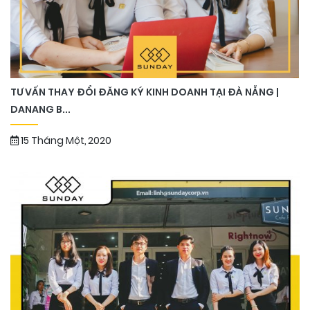
TƯ VẤN THAY ĐỔI ĐĂNG KÝ KINH DOANH TẠI ĐÀ NẴNG |
DANANG B...
15 Tháng Một, 2020