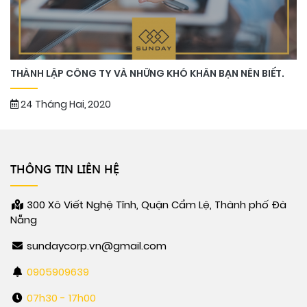
THÀNH LẬP CÔNG TY VÀ NHỮNG KHÓ KHĂN BẠN NÊN BIẾT.
24 Tháng Hai, 2020
THÔNG TIN LIÊN HỆ
300 Xô Viết Nghệ Tĩnh, Quận Cẩm Lệ, Thành phố Đà
Nẵng
sundaycorp.vn@gmail.com
0905909639
07h30 - 17h00