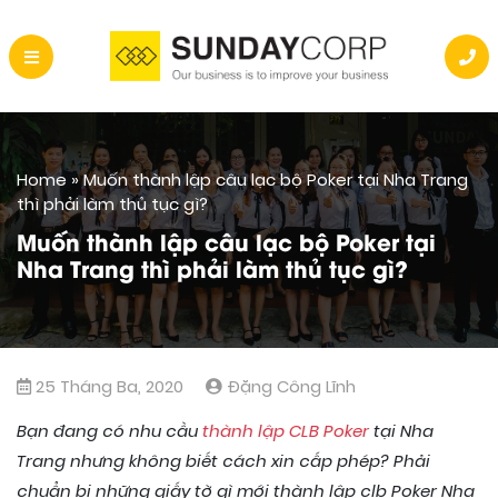
Home
»
Muốn thành lập câu lạc bộ Poker tại Nha Trang
thì phải làm thủ tục gì?
Muốn thành lập câu lạc bộ Poker tại
Nha Trang thì phải làm thủ tục gì?
25 Tháng Ba, 2020
Đặng Công Lĩnh
Bạn đang có nhu cầu
thành lập CLB Poker
tại Nha
Trang nhưng không biết cách xin cấp phép? Phải
chuẩn bị những giấy tờ gì mới thành lập clb Poker Nha