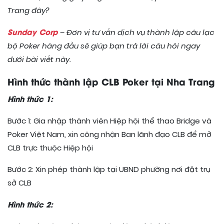
Trang đây?
Sunday Corp
– Đơn vị tư vấn dịch vụ thành lập câu lạc
bộ Poker hàng đầu sẽ giúp bạn trả lời câu hỏi ngay
dưới bài viết này.
Hình thức thành lập CLB Poker tại Nha Trang
Hình thức 1:
Bước 1: Gia nhập thành viên Hiệp hội thể thao Bridge và
Poker Việt Nam, xin công nhận Ban lãnh đạo CLB để mở
CLB trực thuộc Hiệp hội
Bước 2: Xin phép thành lập tại UBND phường nơi đặt trụ
sở CLB
Hình thức 2: