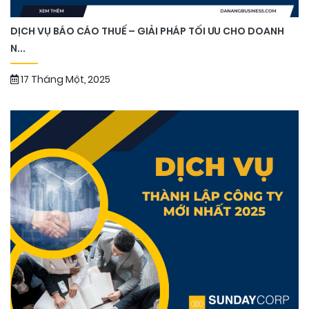
DỊCH VỤ BÁO CÁO THUẾ – GIẢI PHÁP TỐI ƯU CHO DOANH
N...
17 Tháng Một, 2025