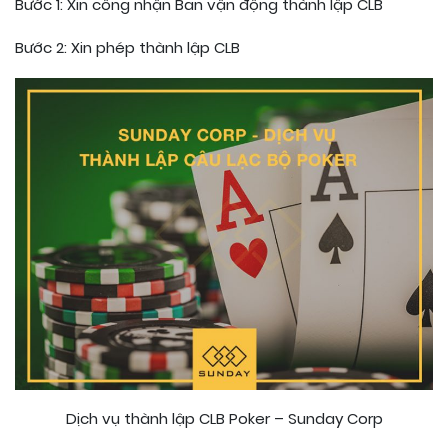
Bước 1: Xin công nhận Ban vận động thành lập CLB
Bước 2: Xin phép thành lập CLB
Dịch vụ thành lập CLB Poker – Sunday Corp