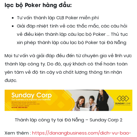
lạc bộ Poker hàng đầu:
Tư vấn thành lập CLB Poker miễn phí
Giải đáp nhiệt tình về các thắc mắc, các câu hỏi
về điều kiện thành lập câu lạc bộ Poker … Thủ tục
xin phép thành lập câu lạc bộ Poker tại Đà Nẵng
Mọi tư vấn và giải đáp đều đến từ chuyên gia về lĩnh vực
thành lập công ty. Do đó, quý khách có thể hoàn toàn
yên tâm về độ tin cậy và chất lượng thông tin nhận
được.
Thành lập công ty tại Đà Nẵng – Sunday Corp 2
Xem thêm :
https://danangbusiness.com/dich-vu-bao-