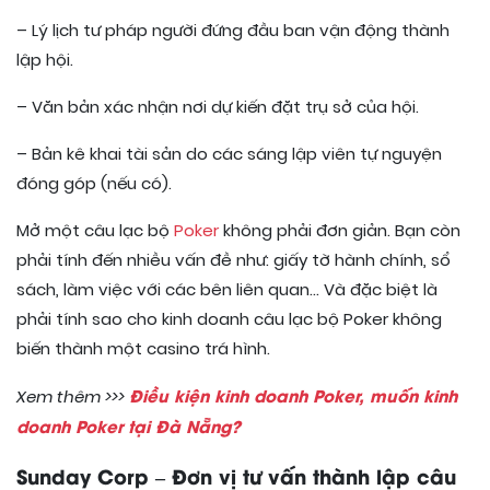
– Lý lịch tư pháp người đứng đầu ban vận động thành
lập hội.
– Văn bản xác nhận nơi dự kiến đặt trụ sở của hội.
– Bản kê khai tài sản do các sáng lập viên tự nguyện
đóng góp (nếu có).
Mở một câu lạc bộ
Poker
không phải đơn giản. Bạn còn
phải tính đến nhiều vấn đề như: giấy tờ hành chính, sổ
sách, làm việc với các bên liên quan… Và đặc biệt là
phải tính sao cho kinh doanh câu lạc bộ Poker không
biến thành một casino trá hình.
Điều kiện kinh doanh Poker, muốn kinh
Xem thêm >>>
doanh Poker tại Đà Nẵng?
Sunday Corp – Đơn vị tư vấn thành lập câu