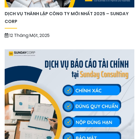
DỊCH VỤ THÀNH LẬP CÔNG TY MỚI NHẤT 2025 – SUNDAY
CORP
12 Tháng Một, 2025